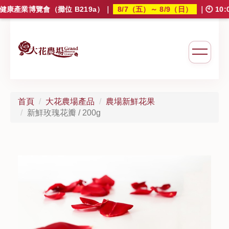
8/7（五）～ 8/9（日）
康產業博覽會（攤位 B219a）
｜
｜🕙 10:
大花農場
首頁
大花農場產品
農場新鮮花果
新鮮玫瑰花瓣 / 200g