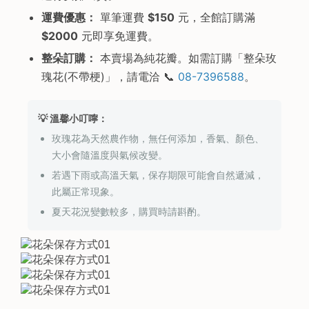
運費優惠：
單筆運費
$150
元，全館訂購滿
$2000
元即享免運費。
整朵訂購：
本賣場為純花瓣。如需訂購「整朵玫
瑰花(不帶梗)」，請電洽 📞
08-7396588
。
💡 溫馨小叮嚀：
玫瑰花為天然農作物，無任何添加，香氣、顏色、
大小會隨溫度與氣候改變。
若遇下雨或高溫天氣，保存期限可能會自然遞減，
此屬正常現象。
夏天花況變數較多，購買時請斟酌。