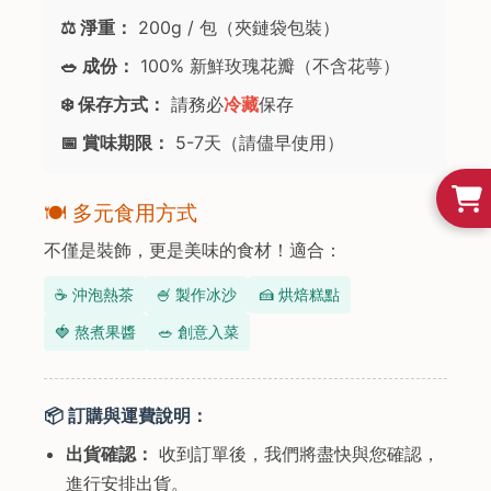
⚖️ 淨重：
200g / 包（夾鏈袋包裝）
🥗 成份：
100% 新鮮玫瑰花瓣（不含花萼）
❄️ 保存方式：
請務必
冷藏
保存
📅 賞味期限：
5-7天（請儘早使用）
🍽 多元食用方式
不僅是裝飾，更是美味的食材！適合：
☕ 沖泡熱茶
🍧 製作冰沙
🍰 烘焙糕點
🍓 熬煮果醬
🥗 創意入菜
📦 訂購與運費說明：
出貨確認：
收到訂單後，我們將盡快與您確認，
進行安排出貨。