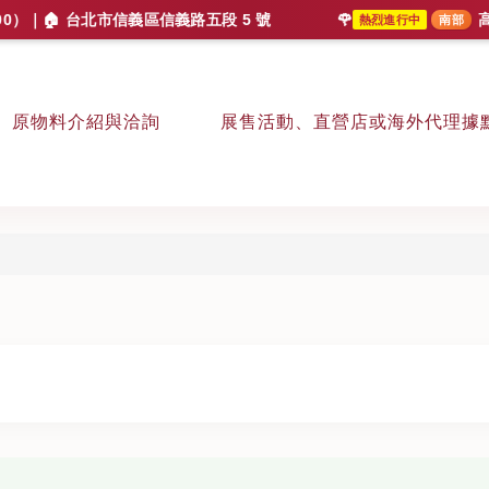
🏠 台北市信義區信義路五段 5 號
🌹
高雄國際茶、咖
熱烈進行中
南部
原物料介紹與洽詢
展售活動、直營店或海外代理據