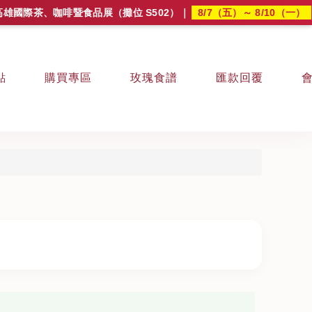
8/7（五）～ 8/10（一）
啡暨食品展（攤位 S502）
｜
｜🕙 10:0
點
購買專區
玫瑰食譜
匯款回覆