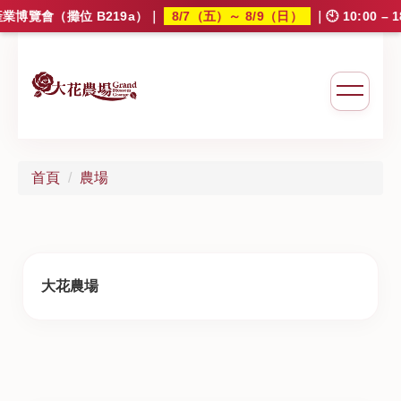
8/7（五）～ 8/9（日）
博覽會（攤位 B219a）
｜
｜🕙 10:00 –
大花農場
首頁
農場
大花農場